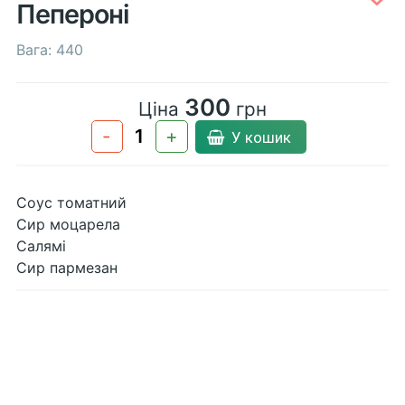
Пепероні
Вага: 440
300
Ціна
грн
-
+
У кошик
Соус томатний
Сир моцарела
Салямі
Сир пармезан