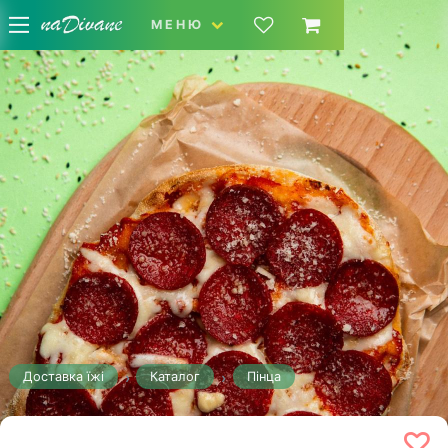
МЕНЮ
Доставка їжі
Каталог
Пінца